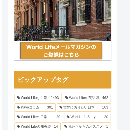
ピックアップタグ
World Lifeな生活
1493
World Lifeの英語術
462
Kayoコラム
301
世界に誇りたい日本
163
World Lifeの日常
20
World Life Story
20
World Lifeの知恵袋
14
私たちからのオススメ
1