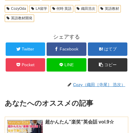
CozyOda
LA留学
何時 英語
織田浩次
英語教材
英語教材開発
シェアする
Twitter
Facebook
はてブ
Pocket
LINE
コピー
Cozy（織田［寺尾］ 浩次）
あなたへのオススメの記事
超かんたん”楽笑”英会話 vol.9☆
World Lifeの英語術