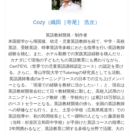
Cozy（織田［寺尾］ 浩次）
英語教材開発・制作者
米国留学から帰国後、幼児・児童英語教師を経て、中学・高校
英語、受験英語、時事英語等多岐にわたる指導を行い英語教師
経験を積む。また、ホテル勤務での実践英語経験を積んだり、
カナダにて現地の子どもたちの英語教育にも携わりながら、
CertTEYL（世界での児童英語講師認定コース）の認定を受け
る。さらに、青山学院大学でTutoringの研究員としても活動。
英語講師養成のeラーニングコースの日本での立ち上げメンバ
ーとなる。「現場での経験を教材に活かしたい！」と、現在は
英語教材開発会社にて日々教材開発に勤しむ。高校入試用のリ
スニングトレーニング教材（塾・学校向け）は累計10万部以上
のベストセラーとなる。英語教材開発の傍ら、全国の英語教師
への研修なども行う。また、土堂小学校（広島県尾道市）での
英語指導や、初の民間校長として一躍時の人となった藤原校長
（当時：杉並区立和田中学校）が手掛けた英語コースの指導に
2年間携わるなど、英語教育に関する多様な分野で活躍。大の