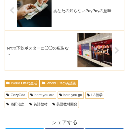
あなたの知らないPayPayの意味
NY地下鉄ポスターに◯◯の広告な
し！
World Lifeな生活
World Lifeの英語術
CozyOda
here you are
here you go
LA留学
織田浩次
英語教材
英語教材開発
シェアする