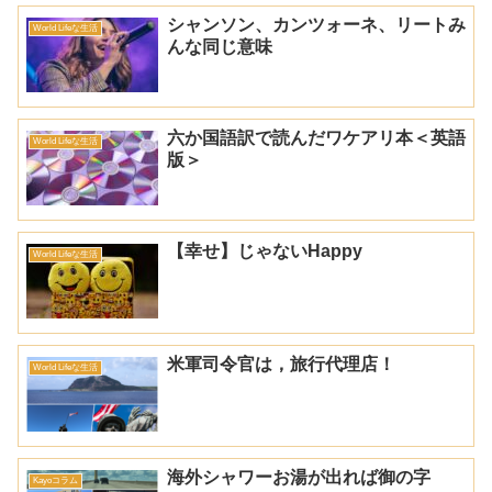
シャンソン、カンツォーネ、リートみ
World Lifeな生活
んな同じ意味
六か国語訳で読んだワケアリ本＜英語
World Lifeな生活
版＞
【幸せ】じゃないHappy
World Lifeな生活
米軍司令官は，旅行代理店！
World Lifeな生活
海外シャワーお湯が出れば御の字
Kayoコラム