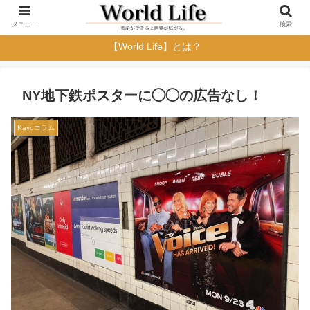
メニュー
検索
【World Life】とは？
NY地下鉄ポスターに◯◯の広告なし！
Kayoコラム