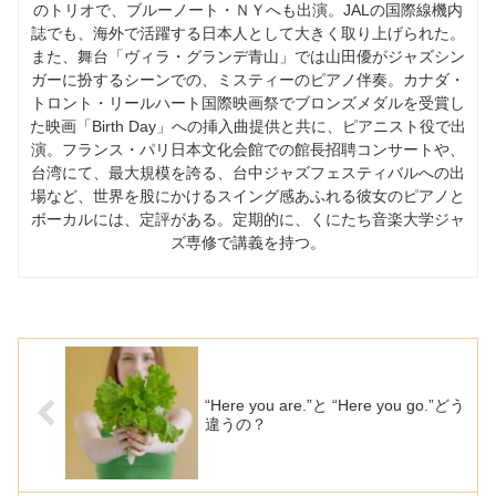
のトリオで、ブルーノート・ＮＹへも出演。JALの国際線機内
誌でも、海外で活躍する日本人として大きく取り上げられた。
また、舞台「ヴィラ・グランデ青山」では山田優がジャズシン
ガーに扮するシーンでの、ミスティーのピアノ伴奏。カナダ・
トロント・リールハート国際映画祭でブロンズメダルを受賞し
た映画「Birth Day」への挿入曲提供と共に、ピアニスト役で出
演。フランス・パリ日本文化会館での館長招聘コンサートや、
台湾にて、最大規模を誇る、台中ジャズフェスティバルへの出
場など、世界を股にかけるスイング感あふれる彼女のピアノと
ボーカルには、定評がある。定期的に、くにたち音楽大学ジャ
ズ専修で講義を持つ。
“Here you are.”と “Here you go.”どう
違うの？