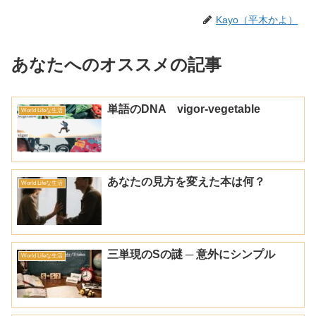
Kayo（平木かよ）
あなたへのオススメの記事
単語のDNA vigor-vegetable
World Lifeな生活
あなたの見方を変えた本は何？
World Lifeな生活
三単現のSの謎 ─ 意外にシンプル
World Lifeな生活