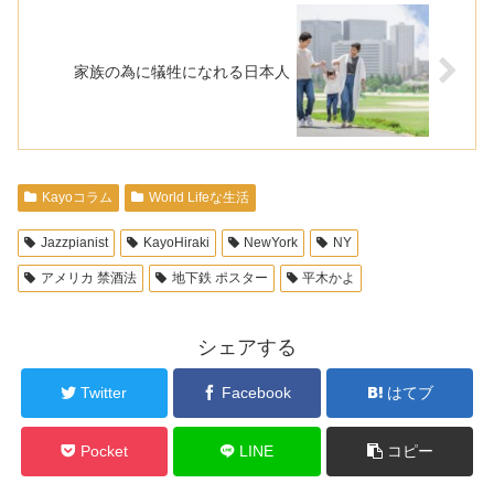
家族の為に犠牲になれる日本人
Kayoコラム
World Lifeな生活
Jazzpianist
KayoHiraki
NewYork
NY
アメリカ 禁酒法
地下鉄 ポスター
平木かよ
シェアする
Twitter
Facebook
はてブ
Pocket
LINE
コピー