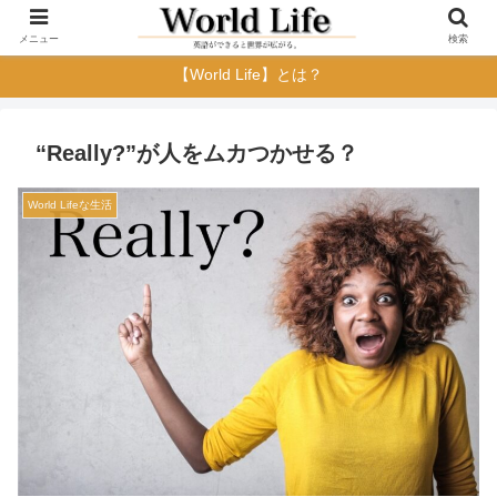
メニュー
検索
【World Life】とは？
“Really?”が人をムカつかせる？
World Lifeな生活