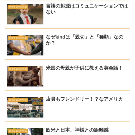
言語の起源はコミュニケーションでは
World Lifeな生活
ない
なぜkindは「親切」と「種類」なの
World Lifeな生活
か？
米国の母親が子供に教える英会話！
World Lifeな生活
店員もフレンドリー！？なアメリカ
World Lifeな生活
欧米と日本、神様との距離感
World Lifeな生活