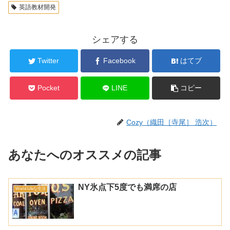
英語教材開発
シェアする
Twitter
Facebook
はてブ
Pocket
LINE
コピー
Cozy（織田［寺尾］ 浩次）
あなたへのオススメの記事
NY氷点下5度でも満席の店
World Lifeな生活