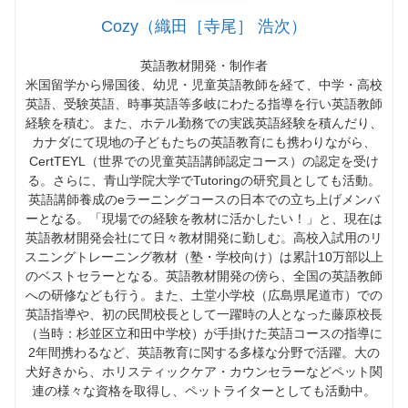
Cozy（織田［寺尾］ 浩次）
英語教材開発・制作者
米国留学から帰国後、幼児・児童英語教師を経て、中学・高校
英語、受験英語、時事英語等多岐にわたる指導を行い英語教師
経験を積む。また、ホテル勤務での実践英語経験を積んだり、
カナダにて現地の子どもたちの英語教育にも携わりながら、
CertTEYL（世界での児童英語講師認定コース）の認定を受け
る。さらに、青山学院大学でTutoringの研究員としても活動。
英語講師養成のeラーニングコースの日本での立ち上げメンバ
ーとなる。「現場での経験を教材に活かしたい！」と、現在は
英語教材開発会社にて日々教材開発に勤しむ。高校入試用のリ
スニングトレーニング教材（塾・学校向け）は累計10万部以上
のベストセラーとなる。英語教材開発の傍ら、全国の英語教師
への研修なども行う。また、土堂小学校（広島県尾道市）での
英語指導や、初の民間校長として一躍時の人となった藤原校長
（当時：杉並区立和田中学校）が手掛けた英語コースの指導に
2年間携わるなど、英語教育に関する多様な分野で活躍。大の
犬好きから、ホリスティックケア・カウンセラーなどペット関
連の様々な資格を取得し、ペットライターとしても活動中。