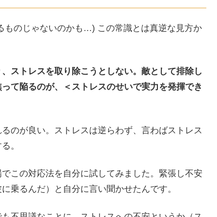
るものじゃないのかも…) この常識とは真逆な見方か
。
り、ストレスを取り除こうとしない。敵として排除し
焦って陥るのが、＜ストレスのせいで実力を発揮でき
れるのが良い。ストレスは逆らわず、言わばストレス
する。
場でこの対応法を自分に試してみました。緊張し不安
波に乗るんだ）と自分に言い聞かせたんです。
でも不思議なことに、ストレスへの不安というか（ス