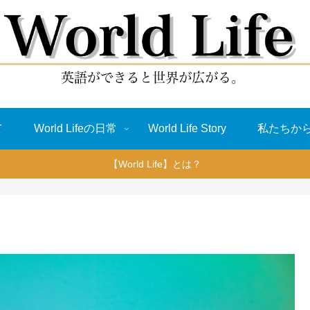
て
World Lifeの日常
World Life Story
私たちか
【World Life】とは？