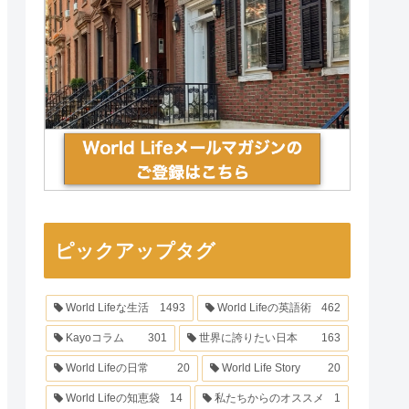
ピックアップタグ
World Lifeな生活
1493
World Lifeの英語術
462
Kayoコラム
301
世界に誇りたい日本
163
World Lifeの日常
20
World Life Story
20
World Lifeの知恵袋
14
私たちからのオススメ
1