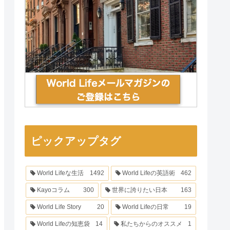
ピックアップタグ
World Lifeな生活
1492
World Lifeの英語術
462
Kayoコラム
300
世界に誇りたい日本
163
World Life Story
20
World Lifeの日常
19
World Lifeの知恵袋
14
私たちからのオススメ
1