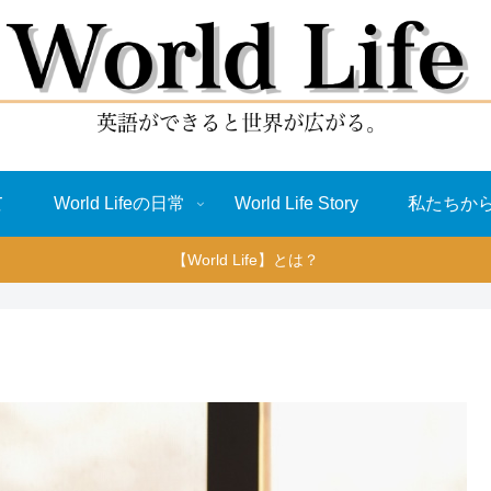
て
World Lifeの日常
World Life Story
私たちか
【World Life】とは？