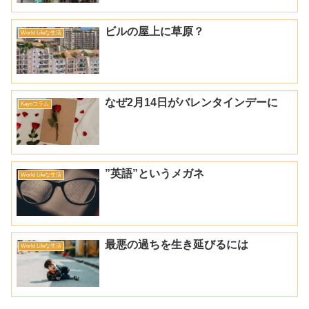
ビルの屋上に草原？
World Lifeな生活
なぜ2月14日がバレンタインデーに
Kayoコラム
”英語”というメガネ
World Lifeな生活
最悪の過ちを生き延びるには
World Lifeな生活