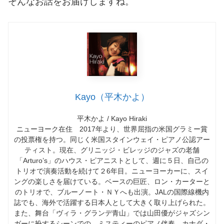
そんなお話をお届けしますね。
Kayo（平木かよ）
平木かよ / Kayo Hiraki
ニューヨーク在住 2017年より、世界屈指の米国グラミー賞
の投票権を持つ。同じく米国スタインウェイ・ピアノ公認アー
ティスト。現在、グリニッジ・ビレッジのジャズの老舗
「Arturo’s」のハウス・ピアニストとして、週に５日、自己の
トリオで演奏活動を続けて２6年目。ニューヨーカーに、スイ
ングの楽しさを届けている。ベースの巨匠、ロン・カーターと
のトリオで、ブルーノート・ＮＹへも出演。JALの国際線機内
誌でも、海外で活躍する日本人として大きく取り上げられた。
また、舞台「ヴィラ・グランデ青山」では山田優がジャズシン
ガーに扮するシーンでの、ミスティーのピアノ伴奏。カナダ・