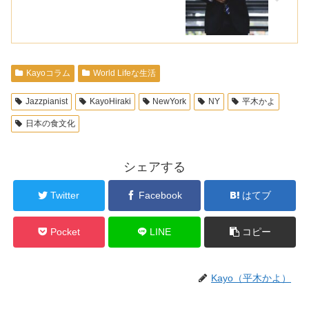
Kayoコラム
World Lifeな生活
Jazzpianist
KayoHiraki
NewYork
NY
平木かよ
日本の食文化
シェアする
Twitter
Facebook
はてブ
Pocket
LINE
コピー
Kayo（平木かよ）