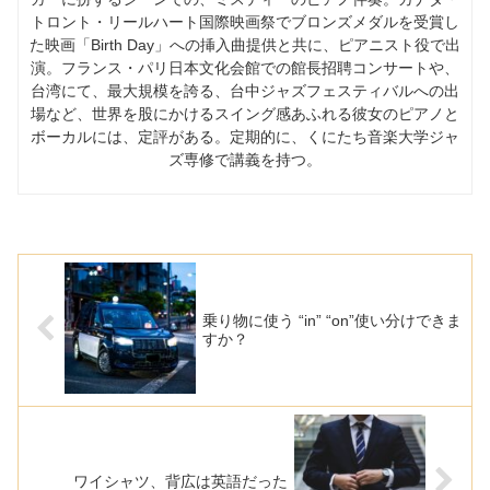
トロント・リールハート国際映画祭でブロンズメダルを受賞し
た映画「Birth Day」への挿入曲提供と共に、ピアニスト役で出
演。フランス・パリ日本文化会館での館長招聘コンサートや、
台湾にて、最大規模を誇る、台中ジャズフェスティバルへの出
場など、世界を股にかけるスイング感あふれる彼女のピアノと
ボーカルには、定評がある。定期的に、くにたち音楽大学ジャ
ズ専修で講義を持つ。
乗り物に使う “in” “on”使い分けできま
すか？
ワイシャツ、背広は英語だった